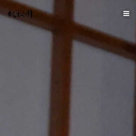
コ
ン
テ
ン
ツ
へ
ス
キ
ッ
プ